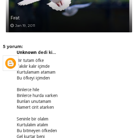
Fırat
Jan 19, 2011
5 yorum:
Unknown
dedi ki...
Bir tutam öfke
Takılır kalır içimde
Kurtulamam atamam
Bu öfkeyi içimden
Binlerce hile
Binlerce hurda varken
Bunları unutamam
Namert cirit atarken
Seninle bir olalım
Kurtulalım atalım
Bu bitmeyen öfkeden
Gel kurtar beni