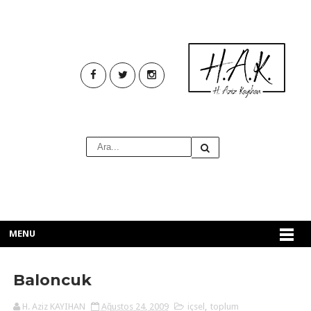
MENU
Baloncuk
H. Aziz KAYIHAN
Ağustos 24, 2009
içsel
,
toplum