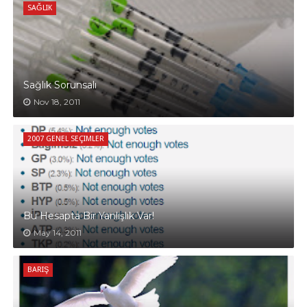
SAĞLIK
Sağlık Sorunsalı
Nov 18, 2011
2007 GENEL SEÇIMLER
Bu Hesapta Bir Yanlışlık Var!
May 14, 2011
BARIŞ