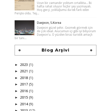
Uzun bir zamandır yoktum ortalıkta... İki
hafta rahat oluyor hiçbir şey yazmayalı.
Hoş gerçi, yokluğumu da tek fark eden
Perişte oldu. Teş...
Daejeon, S.Korea
Daejeon güzel şehir. Gezmek görmek için
de çok ideal. Avucumun içi gibi iyi biliyorum
Daejeon'u. O yüzden biraz turistik amaçlı
bir tanı...
Blog Arşivi
►
2023
(1)
►
2021
(1)
►
2018
(1)
►
2017
(5)
►
2016
(1)
►
2015
(9)
►
2014
(9)
►
2013
(17)