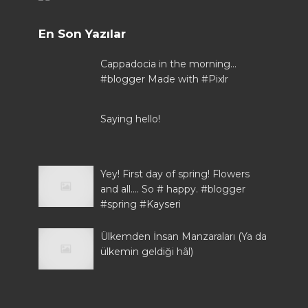
En Son Yazılar
Cappadocia in the morning...
#blogger Made with #Pixlr
Saying hello!
Yey! First day of spring! Flowers
and all.... So # happy. #blogger
#spring #Kayseri
Ülkemden İnsan Manzaraları (Ya da
ülkemin geldiği hâl)