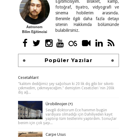
Eğitimcisiyim. Bisiklet, kamp,
fotoğraf, tiyatro, vidyografi ve
sinema hobilerim arasında.
Benimle ilgili daha fazla detayı
sitenin Hakkımda bölümünde
Astronom
bulabilirsiniz.
Bilim Eğitimcisi
Popüler Yazılar
Cesetahları!
"kalıtım dediğimiz şey sağolsun ki 20 lik diş gibi bir sıkıntı
çekmedim, çekmeyeceğim." demiştim Cesetizleri 'nin 20lik
diş ağ...
Ürobilinojen (+)
Sevgili doktorum Ece hanımın bugün
vardiyası olmadığı için Dahiliyeden kayıt
yaptırıp tüm testlerimi yaptırdım. Sonuçlar
benim için çok şaşı...
Carpe Usus