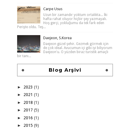
Carpe Usus
Uzun bir zamandır yoktum ortalıkta... İki
hafta rahat oluyor hiçbir şey yazmayalı.
Hoş gerçi, yokluğumu da tek fark eden
Perişte oldu. Teş...
Daejeon, S.Korea
Daejeon güzel şehir. Gezmek görmek için
de çok ideal. Avucumun içi gibi iyi biliyorum
Daejeon'u. O yüzden biraz turistik amaçlı
bir tanı...
Blog Arşivi
►
2023
(1)
►
2021
(1)
►
2018
(1)
►
2017
(5)
►
2016
(1)
►
2015
(9)