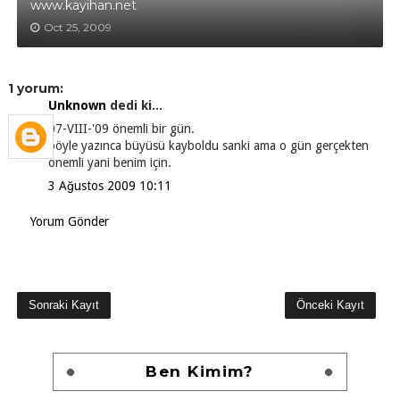
www.kayihan.net
Oct 25, 2009
1 yorum:
Unknown
dedi ki...
07-VIII-'09 önemli bir gün.
böyle yazınca büyüsü kayboldu sanki ama o gün gerçekten
önemli yani benim için.
3 Ağustos 2009 10:11
Yorum Gönder
Sonraki Kayıt
Önceki Kayıt
Ben Kimim?