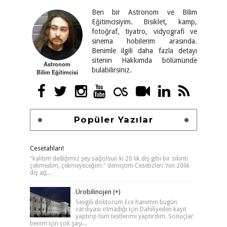
Ben bir Astronom ve Bilim
Eğitimcisiyim. Bisiklet, kamp,
fotoğraf, tiyatro, vidyografi ve
sinema hobilerim arasında.
Benimle ilgili daha fazla detayı
sitenin Hakkımda bölümünde
Astronom
bulabilirsiniz.
Bilim Eğitimcisi
Popüler Yazılar
Cesetahları!
"kalıtım dediğimiz şey sağolsun ki 20 lik diş gibi bir sıkıntı
çekmedim, çekmeyeceğim." demiştim Cesetizleri 'nin 20lik
diş ağ...
Ürobilinojen (+)
Sevgili doktorum Ece hanımın bugün
vardiyası olmadığı için Dahiliyeden kayıt
yaptırıp tüm testlerimi yaptırdım. Sonuçlar
benim için çok şaşı...