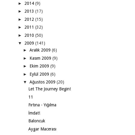
►
2014
(9)
►
2013
(17)
►
2012
(15)
►
2011
(32)
►
2010
(50)
▼
2009
(141)
►
Aralık 2009
(6)
►
Kasım 2009
(9)
►
Ekim 2009
(9)
►
Eylül 2009
(6)
▼
Ağustos 2009
(20)
Let The Journey Begin!
11
Fırtına - Yığılma
İmdat!
Baloncuk
Aygar Macerası