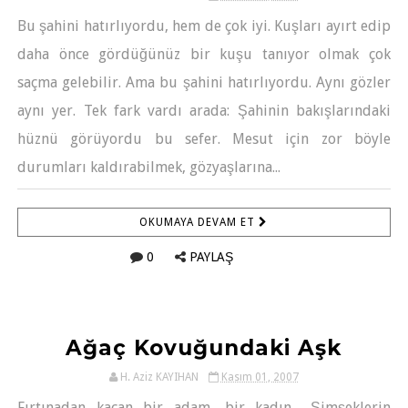
Bu şahini hatırlıyordu, hem de çok iyi. Kuşları ayırt edip
daha önce gördüğünüz bir kuşu tanıyor olmak çok
saçma gelebilir. Ama bu şahini hatırlıyordu. Aynı gözler
aynı yer. Tek fark vardı arada: Şahinin bakışlarındaki
hüznü görüyordu bu sefer. Mesut için zor böyle
durumları kaldırabilmek, gözyaşlarına...
OKUMAYA DEVAM ET
0
PAYLAŞ
Ağaç Kovuğundaki Aşk
H. Aziz KAYIHAN
Kasım 01, 2007
Fırtınadan kaçan bir adam, bir kadın... Şimşeklerin