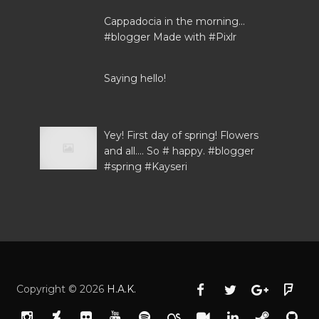
Cappadocia in the morning...
#blogger Made with #Pixlr
Saying hello!
Yey! First day of spring! Flowers
and all.... So # happy. #blogger
#spring #Kayseri
Copyright ©
2026
H.A.K.