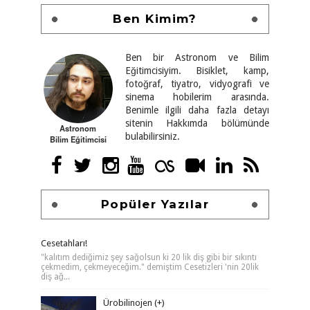
Ben Kimim?
Ben bir Astronom ve Bilim
Eğitimcisiyim. Bisiklet, kamp,
fotoğraf, tiyatro, vidyografi ve
sinema hobilerim arasında.
Benimle ilgili daha fazla detayı
sitenin Hakkımda bölümünde
Astronom
bulabilirsiniz.
Bilim Eğitimcisi
Popüler Yazılar
Cesetahları!
"kalıtım dediğimiz şey sağolsun ki 20 lik diş gibi bir sıkıntı
çekmedim, çekmeyeceğim." demiştim Cesetizleri 'nin 20lik
diş ağ...
Ürobilinojen (+)