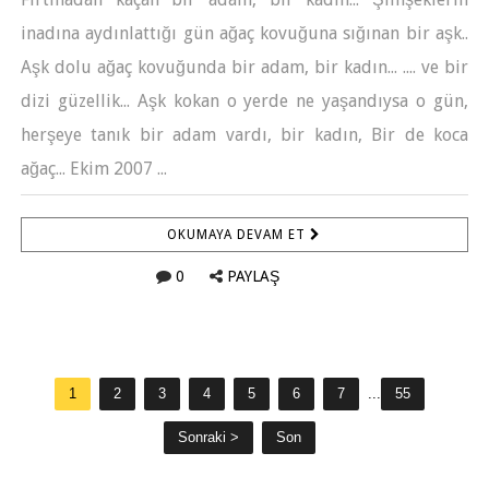
inadına aydınlattığı gün ağaç kovuğuna sığınan bir aşk..
Aşk dolu ağaç kovuğunda bir adam, bir kadın... .... ve bir
dizi güzellik... Aşk kokan o yerde ne yaşandıysa o gün,
herşeye tanık bir adam vardı, bir kadın, Bir de koca
ağaç... Ekim 2007 ...
OKUMAYA DEVAM ET
0
PAYLAŞ
1
2
3
4
5
6
7
...
55
Sonraki >
Son