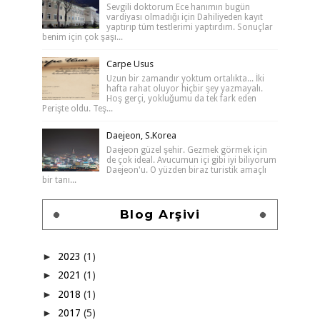
Sevgili doktorum Ece hanımın bugün
vardiyası olmadığı için Dahiliyeden kayıt
yaptırıp tüm testlerimi yaptırdım. Sonuçlar
benim için çok şaşı...
Carpe Usus
Uzun bir zamandır yoktum ortalıkta... İki
hafta rahat oluyor hiçbir şey yazmayalı.
Hoş gerçi, yokluğumu da tek fark eden
Perişte oldu. Teş...
Daejeon, S.Korea
Daejeon güzel şehir. Gezmek görmek için
de çok ideal. Avucumun içi gibi iyi biliyorum
Daejeon'u. O yüzden biraz turistik amaçlı
bir tanı...
Blog Arşivi
►
2023
(1)
►
2021
(1)
►
2018
(1)
►
2017
(5)