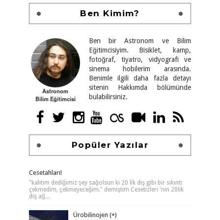
Ben Kimim?
Ben bir Astronom ve Bilim
Eğitimcisiyim. Bisiklet, kamp,
fotoğraf, tiyatro, vidyografi ve
sinema hobilerim arasında.
Benimle ilgili daha fazla detayı
sitenin Hakkımda bölümünde
Astronom
bulabilirsiniz.
Bilim Eğitimcisi
Popüler Yazılar
Cesetahları!
"kalıtım dediğimiz şey sağolsun ki 20 lik diş gibi bir sıkıntı
çekmedim, çekmeyeceğim." demiştim Cesetizleri 'nin 20lik
diş ağ...
Ürobilinojen (+)