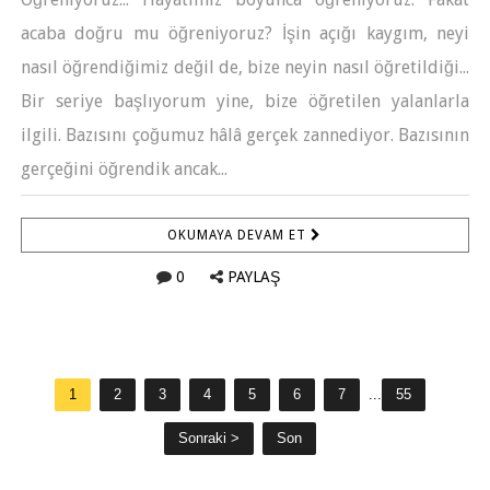
acaba doğru mu öğreniyoruz? İşin açığı kaygım, neyi
nasıl öğrendiğimiz değil de, bize neyin nasıl öğretildiği...
Bir seriye başlıyorum yine, bize öğretilen yalanlarla
ilgili. Bazısını çoğumuz hâlâ gerçek zannediyor. Bazısının
gerçeğini öğrendik ancak...
OKUMAYA DEVAM ET
0
PAYLAŞ
1
2
3
4
5
6
7
...
55
Sonraki >
Son