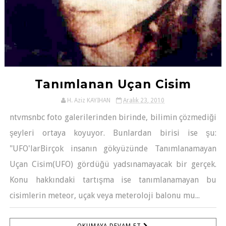
Tanımlanan Uçan Cisim
H. Aziz KAYIHAN
Aralık 23, 2010
ntvmsnbc foto galerilerinden birinde, bilimin çözmediği
şeyleri ortaya koyuyor. Bunlardan birisi ise şu:
"UFO'larBirçok insanın gökyüzünde Tanımlanamayan
Uçan Cisim(UFO) gördüğü yadsınamayacak bir gerçek.
Konu hakkındaki tartışma ise tanımlanamayan bu
cisimlerin meteor, uçak veya meteroloji balonu mu...