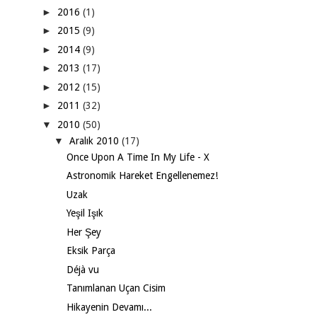
►
2016
(1)
►
2015
(9)
►
2014
(9)
►
2013
(17)
►
2012
(15)
►
2011
(32)
▼
2010
(50)
▼
Aralık 2010
(17)
Once Upon A Time In My Life - X
Astronomik Hareket Engellenemez!
Uzak
Yeşil Işık
Her Şey
Eksik Parça
Déjà vu
Tanımlanan Uçan Cisim
Hikayenin Devamı...