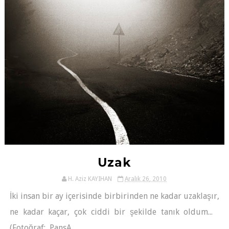
Uzak
H. Aziz KAYIHAN
Aralık 26, 2010
İki insan bir ay içerisinde birbirinden ne kadar uzaklaşır,
ne kadar kaçar, çok ciddi bir şekilde tanık oldum...
(Fotoğraf: PansA...