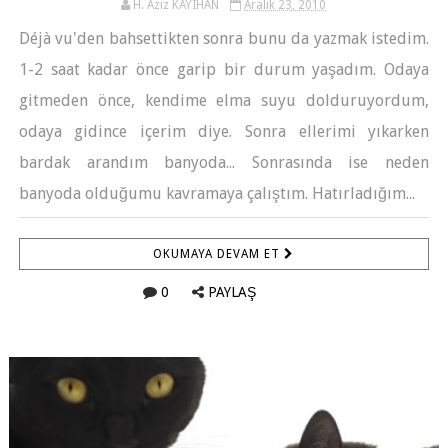
H. Aziz KAYIHAN
Aralık 23, 2010
Déjà vu'den bahsettikten sonra bunu da yazmak istedim.
1-2 saat kadar önce garip bir durum yaşadım. Odaya
gitmeden önce, kendime elma suyu dolduruyordum,
odaya gidince içerim diye. Sonra ellerimi yıkarken
bardak arandım banyoda... Sonrasında ise neden
banyoda olduğumu kavramaya çalıştım. Hatırladığım...
OKUMAYA DEVAM ET
0
PAYLAŞ