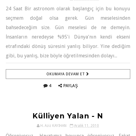
24 Saat Bir astronom olarak başlangıç için bu konuyu
seçmem doğal olsa gerek. Gün meselesinden
bahsedeceğim size. Gün meselesi de ne demeyin.
İnsanların neredeyse %95'i Dünya'nın kendi ekseni
etrafındaki dönüş süresini yanlış biliyor. Yine dediğim
gibi, bu yanlış, bize böyle öğretilmesinden dolayı...
OKUMAYA DEVAM ET
4
PAYLAŞ
Külliyen Yalan - N
H. Aziz KAYIHAN
Aralık 11, 2010
Öğreniyoruz... Hayatımız boyunca öğreniyoruz. Fakat