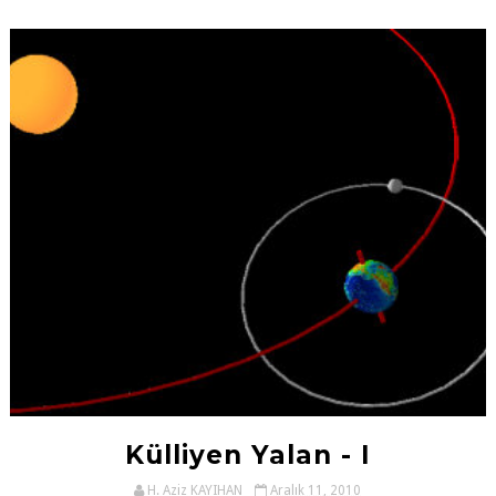
Külliyen Yalan - I
H. Aziz KAYIHAN
Aralık 11, 2010