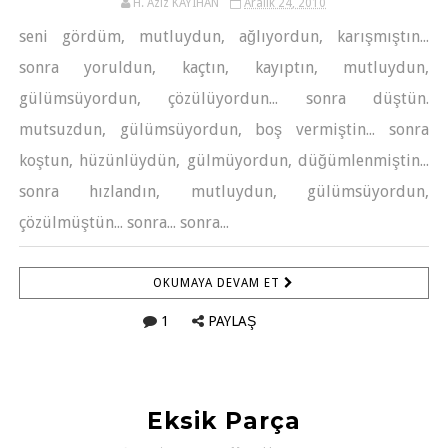
H. Aziz KAYIHAN
Aralık 24, 2010
seni gördüm, mutluydun, ağlıyordun, karışmıştın...
sonra yoruldun, kaçtın, kayıptın, mutluydun,
gülümsüyordun, çözülüyordun... sonra düştün.
mutsuzdun, gülümsüyordun, boş vermiştin... sonra
koştun, hüzünlüydün, gülmüyordun, düğümlenmiştin...
sonra hızlandın, mutluydun, gülümsüyordun,
çözülmüştün... sonra... sonra...
OKUMAYA DEVAM ET
1
PAYLAŞ
Eksik Parça