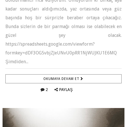
doldurmanızı rica ediyorum. Umuyorum ki birkaç aya
kadar sonuçları aldığımızda, yaz ortasında veya güz
başında hoş bir sürprizle beraber ortaya çıkacağız.
Bunda sizlerin de bir parmağı olması ise olabilecek en
güzel şey olacak.
https://spreadsheets.google.com/viewform?
formkey=dDF3OG5vbjZJeUNvU0pRR1NjWUJKU1E6MQ
Şimdiden...
OKUMAYA DEVAM ET
2
PAYLAŞ