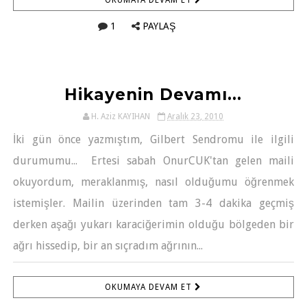
OKUMAYA DEVAM ET
1
PAYLAŞ
Hikayenin Devamı...
H. Aziz KAYIHAN
Aralık 23, 2010
İki gün önce yazmıştım, Gilbert Sendromu ile ilgili
durumumu... Ertesi sabah OnurCUK'tan gelen maili
okuyordum, meraklanmış, nasıl olduğumu öğrenmek
istemişler. Mailin üzerinden tam 3-4 dakika geçmiş
derken aşağı yukarı karaciğerimin olduğu bölgeden bir
ağrı hissedip, bir an sıçradım ağrının...
OKUMAYA DEVAM ET