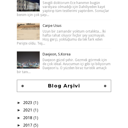
Sevgili doktorum Ece hanımın bugün
vardiyası olmadığı için Dahiliyeden kayıt
yaptırıp tüm testlerimi yaptırdım. Sonuçlar
benim için çok şaşı...
Carpe Usus
Uzun bir zamandır yoktum ortalıkta... İki
hafta rahat oluyor hiçbir şey yazmayalı.
Hoş gerçi, yokluğumu da tek fark eden
Perişte oldu. Teş...
Daejeon, S.Korea
Daejeon güzel şehir. Gezmek görmek için
de çok ideal. Avucumun içi gibi iyi biliyorum
Daejeon'u. O yüzden biraz turistik amaçlı
bir tanı...
Blog Arşivi
►
2023
(1)
►
2021
(1)
►
2018
(1)
►
2017
(5)