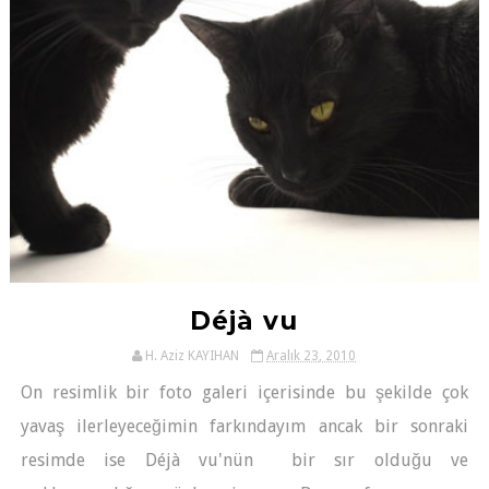
Déjà vu
H. Aziz KAYIHAN
Aralık 23, 2010
On resimlik bir foto galeri içerisinde bu şekilde çok
yavaş ilerleyeceğimin farkındayım ancak bir sonraki
resimde ise Déjà vu'nün bir sır olduğu ve