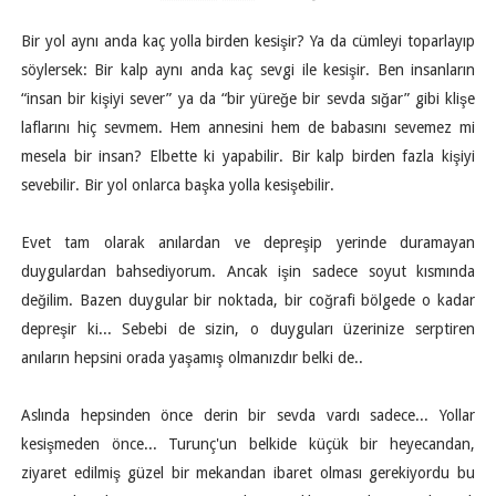
Bir yol aynı anda kaç yolla birden kesişir? Ya da cümleyi toparlayıp
söylersek: Bir kalp aynı anda kaç sevgi ile kesişir. Ben insanların
“insan bir kişiyi sever” ya da “bir yüreğe bir sevda sığar” gibi klişe
laflarını hiç sevmem. Hem annesini hem de babasını sevemez mi
mesela bir insan? Elbette ki yapabilir. Bir kalp birden fazla kişiyi
sevebilir. Bir yol onlarca başka yolla kesişebilir.
Evet tam olarak anılardan ve depreşip yerinde duramayan
duygulardan bahsediyorum. Ancak işin sadece soyut kısmında
değilim. Bazen duygular bir noktada, bir coğrafi bölgede o kadar
depreşir ki... Sebebi de sizin, o duyguları üzerinize serptiren
anıların hepsini orada yaşamış olmanızdır belki de..
Aslında hepsinden önce derin bir sevda vardı sadece... Yollar
kesişmeden önce... Turunç'un belkide küçük bir heyecandan,
ziyaret edilmiş güzel bir mekandan ibaret olması gerekiyordu bu