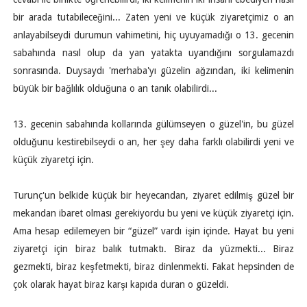
bir arada tutabileceğini... Zaten yeni ve küçük ziyaretçimiz o an
anlayabilseydi durumun vahimetini, hiç uyuyamadığı o 13. gecenin
sabahında nasıl olup da yan yatakta uyandığını sorgulamazdı
sonrasında. Duysaydı 'merhaba'yı güzelin ağzından, iki kelimenin
büyük bir bağlılık olduğuna o an tanık olabilirdi...
13. gecenin sabahında kollarında gülümseyen o güzel'in, bu güzel
olduğunu kestirebilseydi o an, her şey daha farklı olabilirdi yeni ve
küçük ziyaretçi için.
Turunç'un belkide küçük bir heyecandan, ziyaret edilmiş güzel bir
mekandan ibaret olması gerekiyordu bu yeni ve küçük ziyaretçi için.
Ama hesap edilemeyen bir “güzel” vardı işin içinde. Hayat bu yeni
ziyaretçi için biraz balık tutmaktı. Biraz da yüzmekti... Biraz
gezmekti, biraz keşfetmekti, biraz dinlenmekti. Fakat hepsinden de
çok olarak hayat biraz karşı kapıda duran o güzeldi.