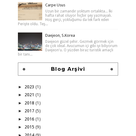
Carpe Usus
Uzun bir zamandır yoktum ortalıkta... İki
hafta rahat oluyor hiçbir şey yazmayalı.
Hoş gerçi, yokluğumu da tek fark eden
Perişte oldu. Teş...
Daejeon, S.Korea
Daejeon güzel şehir. Gezmek görmek için
de çok ideal. Avucumun içi gibi iyi biliyorum
Daejeon'u. O yüzden biraz turistik amaçlı
bir tanı...
Blog Arşivi
►
2023
(1)
►
2021
(1)
►
2018
(1)
►
2017
(5)
►
2016
(1)
►
2015
(9)
►
2014
(9)