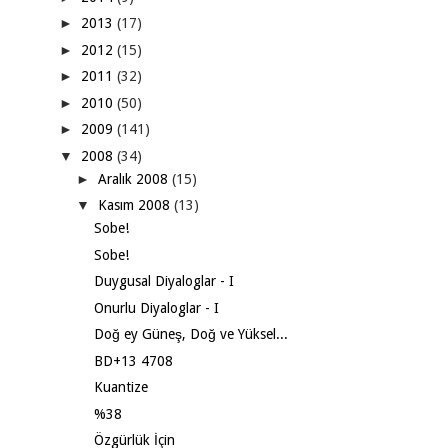
►
2013
(17)
►
2012
(15)
►
2011
(32)
►
2010
(50)
►
2009
(141)
▼
2008
(34)
►
Aralık 2008
(15)
▼
Kasım 2008
(13)
Sobe!
Sobe!
Duygusal Diyaloglar - I
Onurlu Diyaloglar - I
Doğ ey Güneş, Doğ ve Yüksel...
BD+13 4708
Kuantize
%38
Özgürlük İçin