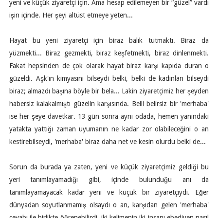
yeni ve küçük ziyaretçi için. Ama hesap edilemeyen bir “güzel” vardı
işin içinde. Her şeyi altüst etmeye yeten...
Hayat bu yeni ziyaretçi için biraz balık tutmaktı. Biraz da
yüzmekti... Biraz gezmekti, biraz keşfetmekti, biraz dinlenmekti.
Fakat hepsinden de çok olarak hayat biraz karşı kapıda duran o
güzeldi. Aşk'ın kimyasını bilseydi belki, belki de kadınları bilseydi
biraz; almazdı başına böyle bir bela... Lakin ziyaretçimiz her şeyden
habersiz kalakalmıştı güzelin karşısında. Belli belirsiz bir 'merhaba'
ise her şeye davetkar. 13 gün sonra aynı odada, hemen yanındaki
yatakta yattığı zaman uyumanın ne kadar zor olabileceğini o an
kestirebilseydi, 'merhaba' biraz daha net ve kesin olurdu belki de...
Sorun da burada ya zaten, yeni ve küçük ziyaretçimiz geldiği bu
yeri tanımlayamadığı gibi, içinde bulunduğu anı da
tanımlayamayacak kadar yeni ve küçük bir ziyaretçiydi. Eğer
dünyadan soyutlanmamış olsaydı o an, karşıdan gelen 'merhaba'
cevabı ile birlikte öğrenebilirdi, iki kelimenin iki insanı ebediyen nasıl