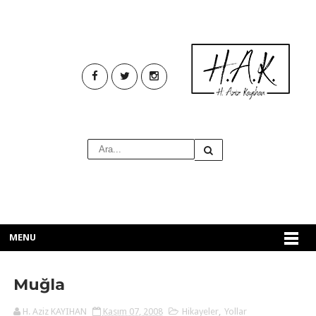
MENU
Muğla
H. Aziz KAYIHAN
Kasım 07, 2008
Hikayeler
,
Yollar