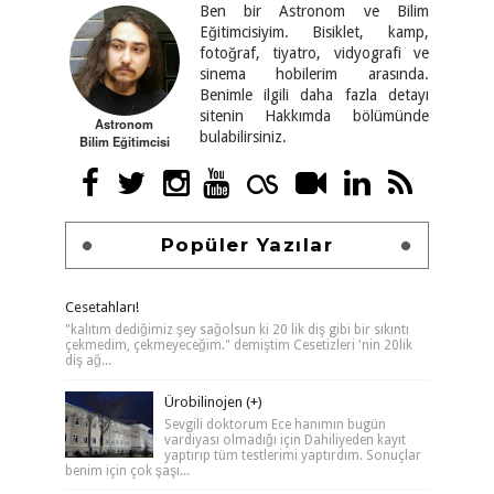
Ben bir Astronom ve Bilim
Eğitimcisiyim. Bisiklet, kamp,
fotoğraf, tiyatro, vidyografi ve
sinema hobilerim arasında.
Benimle ilgili daha fazla detayı
sitenin Hakkımda bölümünde
Astronom
bulabilirsiniz.
Bilim Eğitimcisi
Popüler Yazılar
Cesetahları!
"kalıtım dediğimiz şey sağolsun ki 20 lik diş gibi bir sıkıntı
çekmedim, çekmeyeceğim." demiştim Cesetizleri 'nin 20lik
diş ağ...
Ürobilinojen (+)
Sevgili doktorum Ece hanımın bugün
vardiyası olmadığı için Dahiliyeden kayıt
yaptırıp tüm testlerimi yaptırdım. Sonuçlar
benim için çok şaşı...