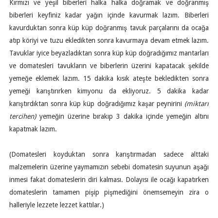
Kırmızı ve yeşil biberleri halka halka doğramak ve doğranmış
biberleri keyfiniz kadar yağın içinde kavurmak lazım. Biberleri
kavurduktan sonra küp küp doğranmış tavuk parçalarını da ocağa
atıp köriyi ve tuzu ekledikten sonra kavurmaya devam etmek lazım.
Tavuklar iyice beyazladıktan sonra küp küp doğradığımız mantarları
ve domatesleri tavukların ve biberlerin üzerini kapatacak şekilde
yemeğe eklemek lazım. 15 dakika kısık ateşte bekledikten sonra
yemeği karıştırırken kimyonu da ekliyoruz. 5 dakika kadar
karıştırdıktan sonra küp küp doğradığımız kaşar peynirini
(miktarı
tercihen)
yemeğin üzerine bırakıp 3 dakika içinde yemeğin altını
kapatmak lazım.
(Domatesleri koyduktan sonra karıştırmadan sadece alttaki
malzemelerin üzerine yaymamızın sebebi domatesin suyunun aşağı
inmesi fakat domateslerin diri kalması. Dolayısı ile ocağı kapatırken
domateslerin tamamen pişip pişmediğini önemsemeyin zira o
halleriyle lezzete lezzet kattılar.)