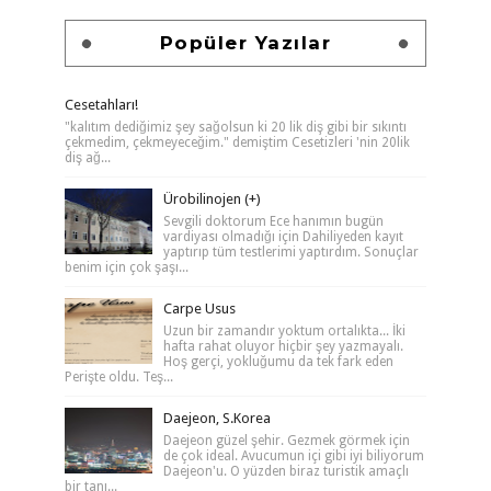
Popüler Yazılar
Cesetahları!
"kalıtım dediğimiz şey sağolsun ki 20 lik diş gibi bir sıkıntı
çekmedim, çekmeyeceğim." demiştim Cesetizleri 'nin 20lik
diş ağ...
Ürobilinojen (+)
Sevgili doktorum Ece hanımın bugün
vardiyası olmadığı için Dahiliyeden kayıt
yaptırıp tüm testlerimi yaptırdım. Sonuçlar
benim için çok şaşı...
Carpe Usus
Uzun bir zamandır yoktum ortalıkta... İki
hafta rahat oluyor hiçbir şey yazmayalı.
Hoş gerçi, yokluğumu da tek fark eden
Perişte oldu. Teş...
Daejeon, S.Korea
Daejeon güzel şehir. Gezmek görmek için
de çok ideal. Avucumun içi gibi iyi biliyorum
Daejeon'u. O yüzden biraz turistik amaçlı
bir tanı...