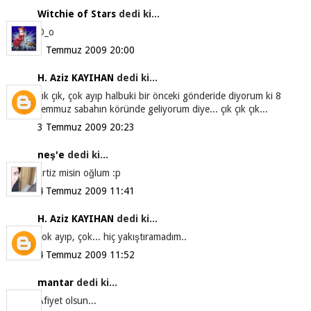
Witchie of Stars
dedi ki...
O_o
3 Temmuz 2009 20:00
H. Aziz KAYIHAN
dedi ki...
çık çık, çok ayıp halbuki bir önceki gönderide diyorum ki 8
temmuz sabahın köründe geliyorum diye... çık çık çık...
3 Temmuz 2009 20:23
neş'e
dedi ki...
artiz misin oğlum :p
4 Temmuz 2009 11:41
H. Aziz KAYIHAN
dedi ki...
çok ayıp, çok... hiç yakıştıramadım..
4 Temmuz 2009 11:52
mantar
dedi ki...
Afiyet olsun...