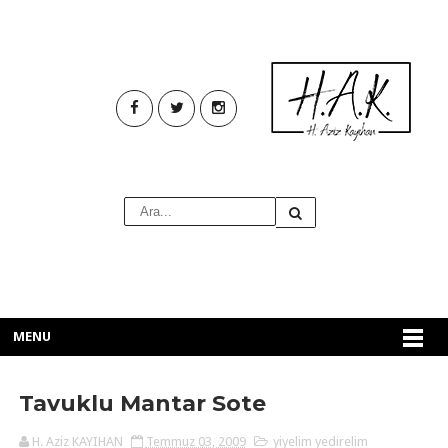
MENU
Tavuklu Mantar Sote
H. Aziz KAYIHAN
Temmuz 03, 2009
yiyelim yedirelim