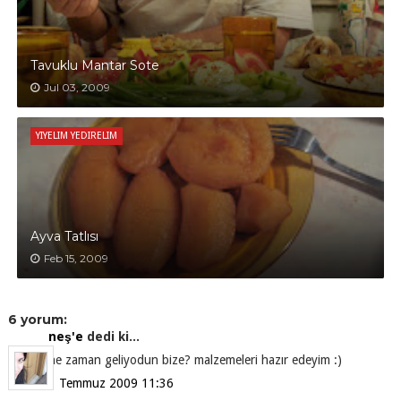
Tavuklu Mantar Sote
Jul 03, 2009
YIYELIM YEDIRELIM
Ayva Tatlısı
Feb 15, 2009
6 yorum:
neş'e
dedi ki...
ne zaman geliyodun bize? malzemeleri hazır edeyim :)
3 Temmuz 2009 11:36