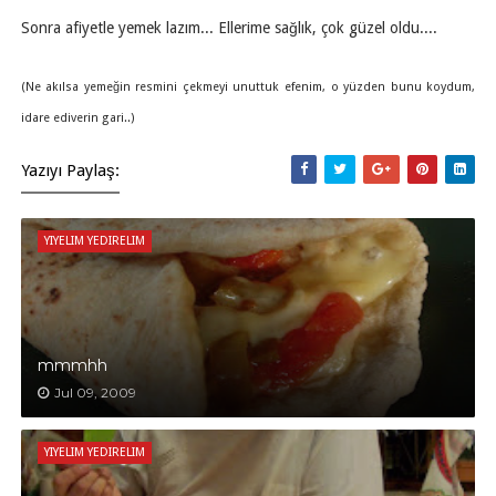
Sonra afiyetle yemek lazım... Ellerime sağlık, çok güzel oldu....
(Ne akılsa yemeğin resmini çekmeyi unuttuk efenim, o yüzden bunu koydum,
idare ediverin gari..)
Yazıyı Paylaş:
YIYELIM YEDIRELIM
mmmhh
Jul 09, 2009
YIYELIM YEDIRELIM