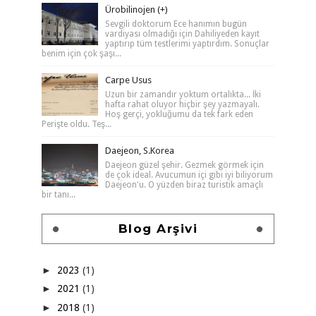
Ürobilinojen (+)
Sevgili doktorum Ece hanımın bugün
vardiyası olmadığı için Dahiliyeden kayıt
yaptırıp tüm testlerimi yaptırdım. Sonuçlar
benim için çok şaşı...
Carpe Usus
Uzun bir zamandır yoktum ortalıkta... İki
hafta rahat oluyor hiçbir şey yazmayalı.
Hoş gerçi, yokluğumu da tek fark eden
Perişte oldu. Teş...
Daejeon, S.Korea
Daejeon güzel şehir. Gezmek görmek için
de çok ideal. Avucumun içi gibi iyi biliyorum
Daejeon'u. O yüzden biraz turistik amaçlı
bir tanı...
Blog Arşivi
►
2023
(1)
►
2021
(1)
►
2018
(1)