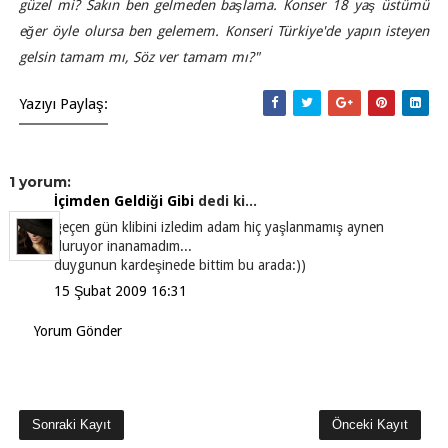
güzel mi? Sakın ben gelmeden başlama. Konser 18 yaş üstümü
eğer öyle olursa ben gelemem. Konseri Türkiye'de yapın isteyen
gelsin tamam mı, Söz ver tamam mı?"
Yazıyı Paylaş:
1 yorum:
İçimden Geldiği Gibi
dedi ki...
geçen gün klibini izledim adam hiç yaşlanmamış aynen
duruyor inanamadım...
duygunun kardeşinede bittim bu arada:))
15 Şubat 2009 16:31
Yorum Gönder
Sonraki Kayıt
Önceki Kayıt