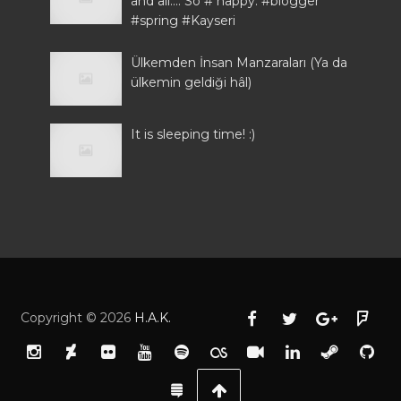
and all.... So # happy. #blogger
#spring #Kayseri
Ülkemden İnsan Manzaraları (Ya da
ülkemin geldiği hâl)
It is sleeping time! :)
Copyright ©
2026
H.A.K.