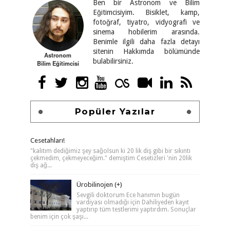
Ben bir Astronom ve Bilim
Eğitimcisiyim. Bisiklet, kamp,
fotoğraf, tiyatro, vidyografi ve
sinema hobilerim arasında.
Benimle ilgili daha fazla detayı
sitenin Hakkımda bölümünde
Astronom
bulabilirsiniz.
Bilim Eğitimcisi
Popüler Yazılar
Cesetahları!
"kalıtım dediğimiz şey sağolsun ki 20 lik diş gibi bir sıkıntı
çekmedim, çekmeyeceğim." demiştim Cesetizleri 'nin 20lik
diş ağ...
Ürobilinojen (+)
Sevgili doktorum Ece hanımın bugün
vardiyası olmadığı için Dahiliyeden kayıt
yaptırıp tüm testlerimi yaptırdım. Sonuçlar
benim için çok şaşı...