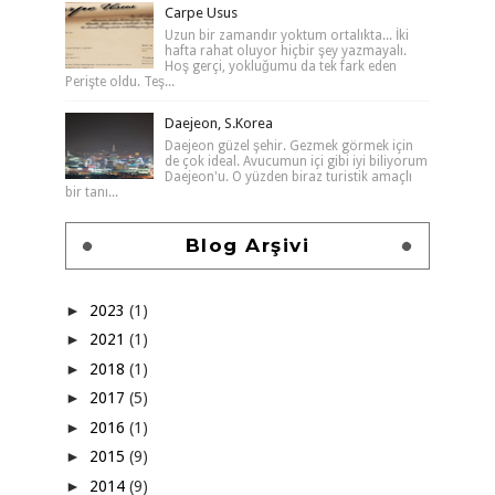
Carpe Usus
Uzun bir zamandır yoktum ortalıkta... İki
hafta rahat oluyor hiçbir şey yazmayalı.
Hoş gerçi, yokluğumu da tek fark eden
Perişte oldu. Teş...
Daejeon, S.Korea
Daejeon güzel şehir. Gezmek görmek için
de çok ideal. Avucumun içi gibi iyi biliyorum
Daejeon'u. O yüzden biraz turistik amaçlı
bir tanı...
Blog Arşivi
►
2023
(1)
►
2021
(1)
►
2018
(1)
►
2017
(5)
►
2016
(1)
►
2015
(9)
►
2014
(9)