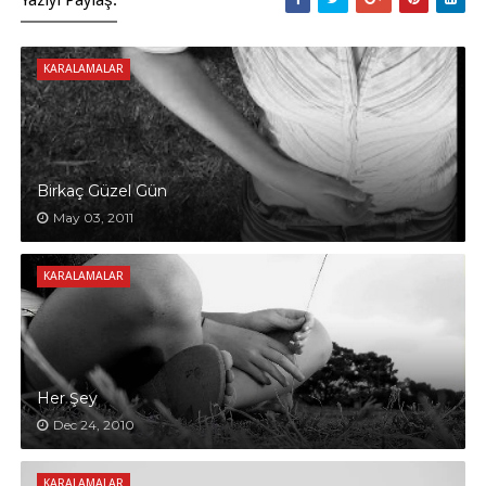
Yazıyı Paylaş:
KARALAMALAR
Birkaç Güzel Gün
May 03, 2011
KARALAMALAR
Her Şey
Dec 24, 2010
KARALAMALAR