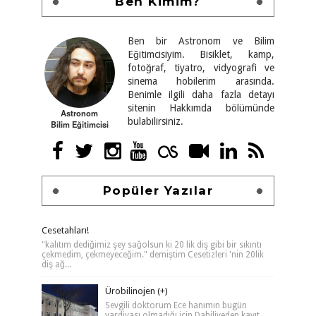
Ben Kimim?
Ben bir Astronom ve Bilim
Eğitimcisiyim. Bisiklet, kamp,
fotoğraf, tiyatro, vidyografi ve
sinema hobilerim arasında.
Benimle ilgili daha fazla detayı
sitenin Hakkımda bölümünde
Astronom
bulabilirsiniz.
Bilim Eğitimcisi
Popüler Yazılar
Cesetahları!
"kalıtım dediğimiz şey sağolsun ki 20 lik diş gibi bir sıkıntı
çekmedim, çekmeyeceğim." demiştim Cesetizleri 'nin 20lik
diş ağ...
Ürobilinojen (+)
Sevgili doktorum Ece hanımın bugün
vardiyası olmadığı için Dahiliyeden kayıt