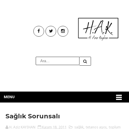
MENU
Sağlık Sorunsalı
H. Aziz KAYIHAN
Kasım 18, 2011
sağlık
,
tetanos aşısı
,
toplum