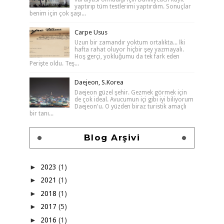
yaptırıp tüm testlerimi yaptırdım. Sonuçlar
benim için çok şaşı...
Carpe Usus
Uzun bir zamandır yoktum ortalıkta... İki
hafta rahat oluyor hiçbir şey yazmayalı.
Hoş gerçi, yokluğumu da tek fark eden
Perişte oldu. Teş...
Daejeon, S.Korea
Daejeon güzel şehir. Gezmek görmek için
de çok ideal. Avucumun içi gibi iyi biliyorum
Daejeon'u. O yüzden biraz turistik amaçlı
bir tanı...
Blog Arşivi
►
2023
(1)
►
2021
(1)
►
2018
(1)
►
2017
(5)
►
2016
(1)