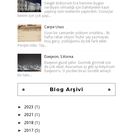
Sevgili doktorum Ece hanımın bugün
vardiyası olmadığı için Dahiliyeden kayıt
yaptırıp tüm testlerimi yaptırdım. Sonuçlar
benim için çok şaşı...
Carpe Usus
Uzun bir zamandır yoktum ortalıkta... İki
hafta rahat oluyor hiçbir şey yazmayalı.
Hoş gerçi, yokluğumu da tek fark eden
Perişte oldu. Teş...
Daejeon, S.Korea
Daejeon güzel şehir. Gezmek görmek için
de çok ideal. Avucumun içi gibi iyi biliyorum
Daejeon'u. O yüzden biraz turistik amaçlı
bir tanı...
Blog Arşivi
►
2023
(1)
►
2021
(1)
►
2018
(1)
►
2017
(5)