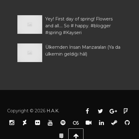
Yey! First day of spring! Flowers
and all.... So # happy. #blogger
#spring #Kayseri
Ülkemden İnsan Manzaraları (Ya da
ülkemin geldiği hâl)
Copyright ©
2026
H.A.K.