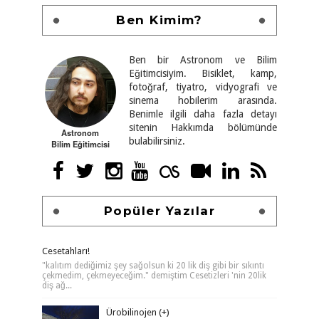
Ben Kimim?
Ben bir Astronom ve Bilim
Eğitimcisiyim. Bisiklet, kamp,
fotoğraf, tiyatro, vidyografi ve
sinema hobilerim arasında.
Benimle ilgili daha fazla detayı
sitenin Hakkımda bölümünde
Astronom
bulabilirsiniz.
Bilim Eğitimcisi
Popüler Yazılar
Cesetahları!
"kalıtım dediğimiz şey sağolsun ki 20 lik diş gibi bir sıkıntı
çekmedim, çekmeyeceğim." demiştim Cesetizleri 'nin 20lik
diş ağ...
Ürobilinojen (+)