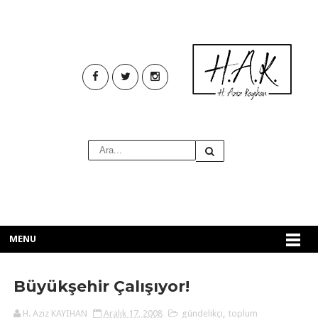
MENU
Büyükşehir Çalışıyor!
H. Aziz KAYIHAN
Aralık 17, 2008
gündelikçi
,
toplum