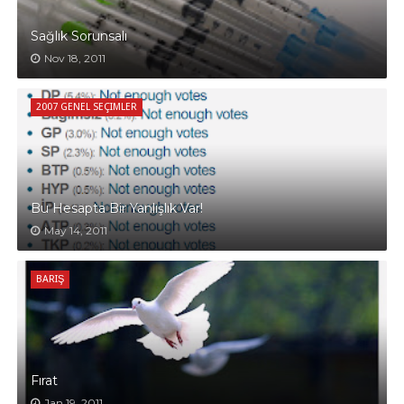
Sağlık Sorunsalı
Nov 18, 2011
2007 GENEL SEÇIMLER
Bu Hesapta Bir Yanlışlık Var!
May 14, 2011
BARIŞ
Fırat
Jan 19, 2011