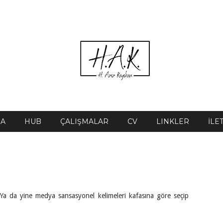
DA
HUB
ÇALIŞMALAR
CV
LINKLER
İLE
Ya da yine medya sansasyonel kelimeleri kafasına göre seçip