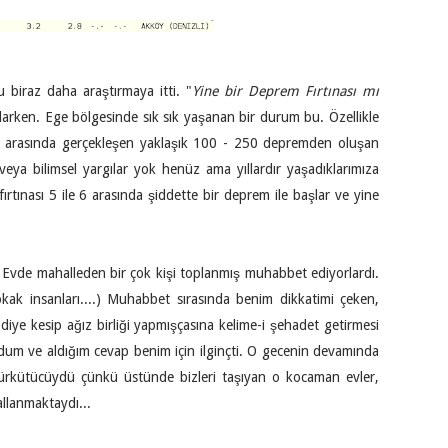
iraz daha araştırmaya itti. "
Yine bir Deprem Fırtınası mı
arken. Ege bölgesinde sık sık yaşanan bir durum bu. Özellikle
5,5 arasında gerçekleşen yaklaşık 100 - 250 depremden oluşan
eya bilimsel yargılar yok henüz ama yıllardır yaşadıklarımıza
rtınası 5 ile 6 arasında şiddette bir deprem ile başlar ve yine
 Evde mahalleden bir çok kişi toplanmış muhabbet ediyorlardı.
okak insanları....) Muhabbet sırasında benim dikkatimi çeken,
ye kesip ağız birliği yapmışçasına kelime-i şehadet getirmesi
dum ve aldığım cevap benim için ilginçti. O gecenin devamında
 ürkütücüydü çünkü üstünde bizleri taşıyan o kocaman evler,
allanmaktaydı...