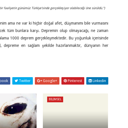
ür bir faaliyetin günümüz Türkiye'sinde gerçekleşiyor olabileceği öne sürüldü.")
fenim ama ne var ki hiçbir doğal afet, düşmanımı bile vurmasını
ekecek tüm bunlara karşı. Depremin olup olmayacağı, ne zaman
 ortalama 1000 deprem gerçekleşmektedir. Bu yoğunluk içerisinde
, depreme en sağlam şekilde hazırlanmaktır, dünyanın her
book
Twitter
Google+
Pinterest
Linkedin
BILIMSEL