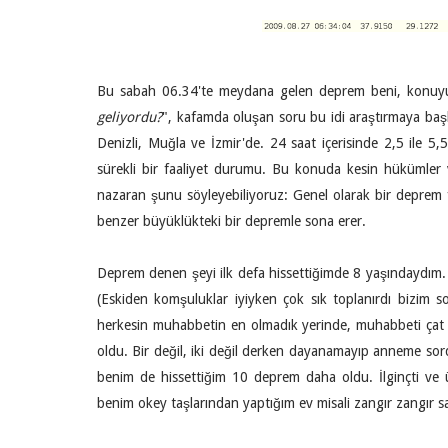
Bu sabah 06.34'te meydana gelen deprem beni, konuyu b
geliyordu?
", kafamda oluşan soru bu idi araştırmaya başl
Denizli, Muğla ve İzmir'de. 24 saat içerisinde 2,5 ile 
sürekli bir faaliyet durumu. Bu konuda kesin hükümler v
nazaran şunu söyleyebiliyoruz: Genel olarak bir deprem fı
benzer büyüklükteki bir depremle sona erer.
Deprem denen şeyi ilk defa hissettiğimde 8 yaşındaydım.
(Eskiden komşuluklar iyiyken çok sık toplanırdı bizim s
herkesin muhabbetin en olmadık yerinde, muhabbeti çat di
oldu. Bir değil, iki değil derken dayanamayıp anneme sor
benim de hissettiğim 10 deprem daha oldu. İlginçti ve
benim okey taşlarından yaptığım ev misali zangır zangır s