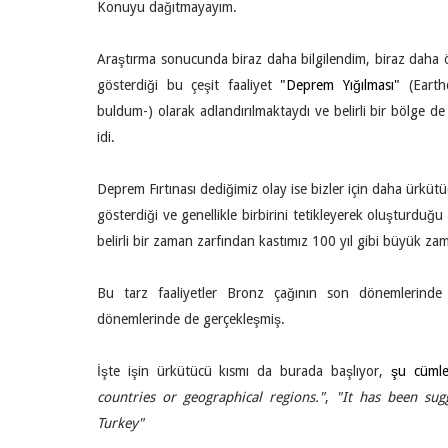
Konuyu dağıtmayayım.
Araştırma sonucunda biraz daha bilgilendim, biraz daha 
gösterdiği bu çeşit faaliyet
"Deprem Yığılması"
(Earth
buldum-) olarak adlandırılmaktaydı ve belirli bir bölge d
idi.
Deprem Fırtınası dediğimiz olay ise bizler için daha ürkütüc
gösterdiği ve genellikle birbirini tetikleyerek oluşturduğu
belirli bir zaman zarfından kastımız 100 yıl gibi büyük zam
Bu tarz faaliyetler Bronz çağının son dönemlerinde 
dönemlerinde de gerçekleşmiş.
İşte işin ürkütücü kısmı da burada başlıyor,
şu cümle
countries or geographical regions."
,
"It has been sug
T
urkey
"