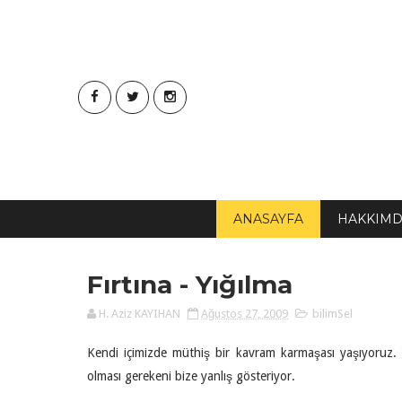
ANASAYFA
HAKKIM
Fırtına - Yığılma
H. Aziz KAYIHAN
Ağustos 27, 2009
bilimSel
Kendi içimizde müthiş bir kavram karmaşası yaşıyoruz. 
olması gerekeni bize yanlış gösteriyor.