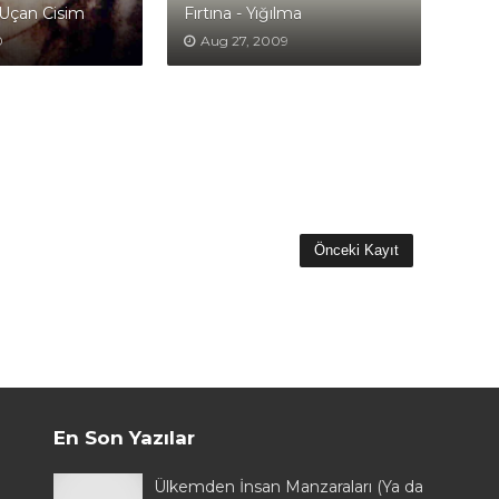
Uçan Cisim
Fırtına - Yığılma
0
Aug 27, 2009
Önceki Kayıt
En Son Yazılar
Ülkemden İnsan Manzaraları (Ya da