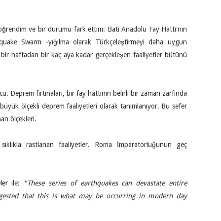
öğrendim ve bir durumu fark ettim: Batı Anadolu Fay Hattı'nın
quake Swarm -yığılma olarak Türkçeleştirmeyi daha uygun
e bir haftadan bir kaç aya kadar gerçekleşen faaliyetler bütünü
ü. Deprem fırtınaları, bir fay hattının belirli bir zaman zarfında
 büyük ölçekli deprem faaliyetleri olarak tanımlanıyor. Bu sefer
an ölçekleri.
sıklıkla rastlanan faaliyetler. Roma İmparatorluğunun geç
ler
ile:
"These series of earthquakes can devastate entire
gested that this is what may be occurring in modern day