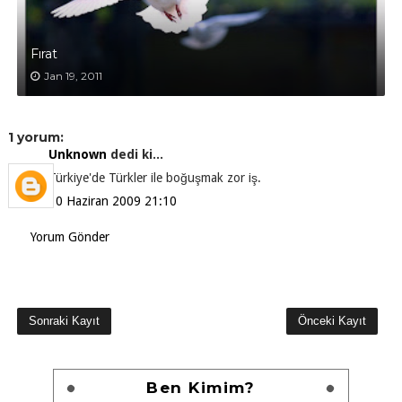
Fırat
Jan 19, 2011
1 yorum:
Unknown
dedi ki...
Türkiye'de Türkler ile boğuşmak zor iş.
10 Haziran 2009 21:10
Yorum Gönder
Sonraki Kayıt
Önceki Kayıt
Ben Kimim?