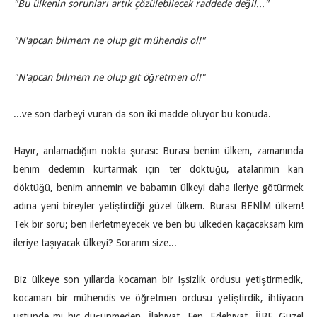
"Bu ülkenin sorunları artık çözülebilecek raddede değil..."
"N'apcan bilmem ne olup git mühendis ol!"
"N'apcan bilmem ne olup git öğretmen ol!"
...ve son darbeyi vuran da son iki madde oluyor bu konuda.
Hayır, anlamadığım nokta şurası: Burası benim ülkem, zamanında
benim dedemin kurtarmak için ter döktüğü, atalarımın kan
döktüğü, benim annemin ve babamın ülkeyi daha ileriye götürmek
adına yeni bireyler yetiştirdiği güzel ülkem. Burası BENİM ülkem!
Tek bir soru; ben ilerletmeyecek ve ben bu ülkeden kaçacaksam kim
ileriye taşıyacak ülkeyi? Sorarım size...
Biz ülkeye son yıllarda kocaman bir işsizlik ordusu yetiştirmedik,
kocaman bir mühendis ve öğretmen ordusu yetiştirdik, ihtiyacın
üstünde mi hiç düşünmeden. İlahiyat, Fen, Edebiyat, İİBF, Güzel