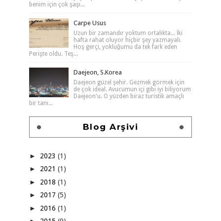
benim için çok şaşı...
Carpe Usus
Uzun bir zamandır yoktum ortalıkta... İki
hafta rahat oluyor hiçbir şey yazmayalı.
Hoş gerçi, yokluğumu da tek fark eden
Perişte oldu. Teş...
Daejeon, S.Korea
Daejeon güzel şehir. Gezmek görmek için
de çok ideal. Avucumun içi gibi iyi biliyorum
Daejeon'u. O yüzden biraz turistik amaçlı
bir tanı...
Blog Arşivi
►
2023
(1)
►
2021
(1)
►
2018
(1)
►
2017
(5)
►
2016
(1)