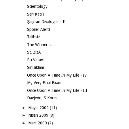
Scientology
Seri Katil!
Şaşıran Diyaloglar - II
Spoiler Alert!
Talihsiz
The Winner is...
St. ZizÃ
Bu Vatan!
Sırılsıklam
Once Upon A Time In My Life - IV
My Very Final Exam
Once Upon A Time In My Life - III
Daejeon, S.Korea
►
Mayıs 2009
(11)
►
Nisan 2009
(8)
►
Mart 2009
(7)