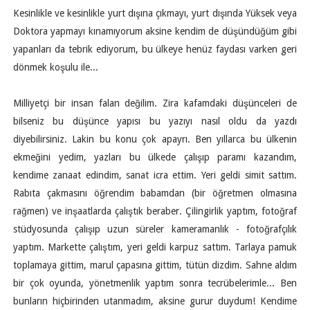
Kesinlikle ve kesinlikle yurt dışına çıkmayı, yurt dışında Yüksek veya
Doktora yapmayı kınamıyorum aksine kendim de düşündüğüm gibi
yapanları da tebrik ediyorum, bu ülkeye henüz faydası varken geri
dönmek koşulu ile...
Milliyetçi bir insan falan değilim. Zira kafamdaki düşünceleri de
bilseniz bu düşünce yapısı bu yazıyı nasıl oldu da yazdı
diyebilirsiniz. Lakin bu konu çok apayrı. Ben yıllarca bu ülkenin
ekmeğini yedim, yazları bu ülkede çalışıp paramı kazandım,
kendime zanaat edindim, sanat icra ettim. Yeri geldi simit sattım.
Rabıta çakmasını öğrendim babamdan (bir öğretmen olmasına
rağmen) ve inşaatlarda çalıştık beraber. Çilingirlik yaptım, fotoğraf
stüdyosunda çalışıp uzun süreler kameramanlık - fotoğrafçılık
yaptım. Markette çalıştım, yeri geldi karpuz sattım. Tarlaya pamuk
toplamaya gittim, marul çapasına gittim, tütün dizdim. Sahne aldım
bir çok oyunda, yönetmenlik yaptım sonra tecrübelerimle... Ben
bunların hiçbirinden utanmadım, aksine gurur duydum! Kendime