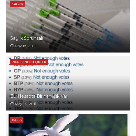
SAĞLIK
Sağlık Sorunsalı
Nov 18, 2011
2007 GENEL SEÇIMLER
Bu Hesapta Bir Yanlışlık Var!
May 14, 2011
BARIŞ