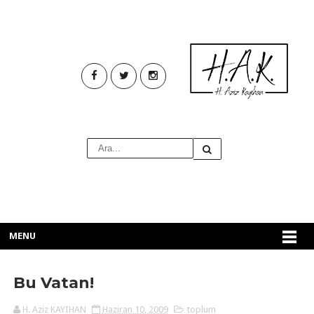
MENU
Bu Vatan!
H. Aziz KAYIHAN
Haziran 10, 2009
toplum