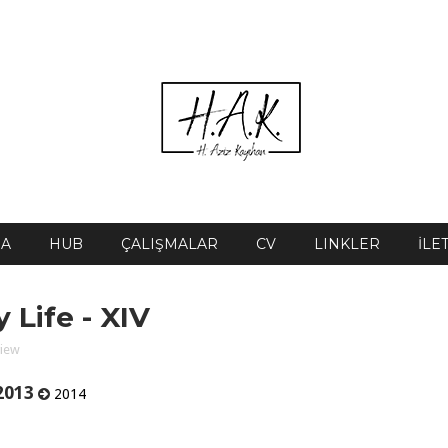
DA
HUB
ÇALIŞMALAR
CV
LINKLER
İLE
Life - XIV
view
2013
2014