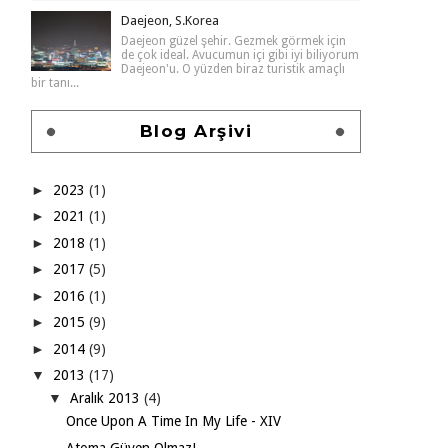
Daejeon, S.Korea
Daejeon güzel şehir. Gezmek görmek için
de çok ideal. Avucumun içi gibi iyi biliyorum
Daejeon'u. O yüzden biraz turistik amaçlı
bir tanı...
Blog Arşivi
►
2023
(1)
►
2021
(1)
►
2018
(1)
►
2017
(5)
►
2016
(1)
►
2015
(9)
►
2014
(9)
▼
2013
(17)
▼
Aralık 2013
(4)
Once Upon A Time In My Life - XIV
Atoma Güven Olmaz!