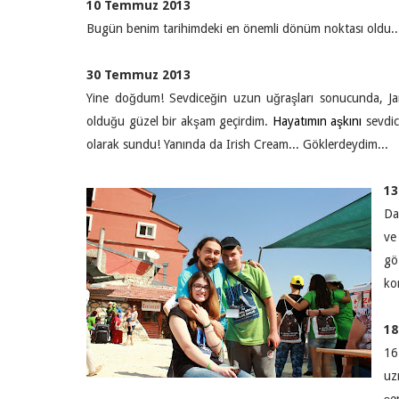
10 Temmuz 2013
Bugün benim tarihimdeki en önemli dönüm noktası oldu..
30 Temmuz 2013
Yine doğdum! Sevdiceğin uzun uğraşları sonucunda, Jam
olduğu güzel bir akşam geçirdim.
Hayatımın aşkını
sevdic
olarak sundu! Yanında da Irish Cream... Göklerdeydim...
13
Da
ve
gö
ko
18
16
uz