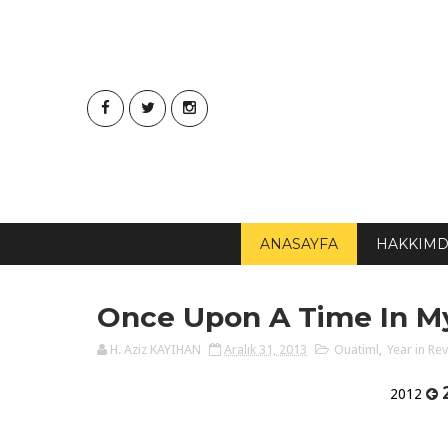
ANASAYFA
HAKKIM
Once Upon A Time In My 
H. Aziz KAYIHAN
Aralık 31, 2013
Ouatiml
,
Year in Re
2012