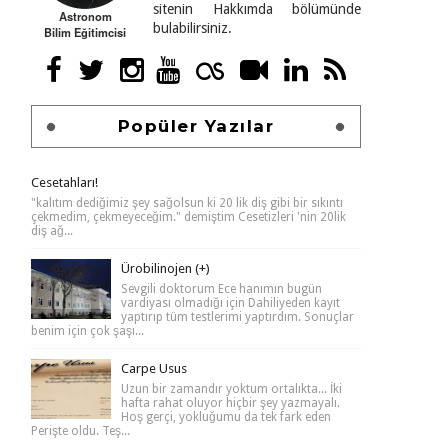
sitenin Hakkımda bölümünde
Astronom
bulabilirsiniz.
Bilim Eğitimcisi
Popüler Yazılar
Cesetahları!
"kalıtım dediğimiz şey sağolsun ki 20 lik diş gibi bir sıkıntı
çekmedim, çekmeyeceğim." demiştim Cesetizleri 'nin 20lik
diş ağ...
Ürobilinojen (+)
Sevgili doktorum Ece hanımın bugün
vardiyası olmadığı için Dahiliyeden kayıt
yaptırıp tüm testlerimi yaptırdım. Sonuçlar
benim için çok şaşı...
Carpe Usus
Uzun bir zamandır yoktum ortalıkta... İki
hafta rahat oluyor hiçbir şey yazmayalı.
Hoş gerçi, yokluğumu da tek fark eden
Perişte oldu. Teş...