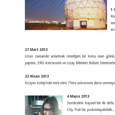
1 
Ra
su
en
27 Mart 2013
Uzun zamandır anlatmak istediğim bir konu olan gökkuş
yaptım, ERÜ Astronomi ve Uzay Bilimleri Bölüm Seminerle
22 Nisan 2013
Erciyes Koleji'nde mini mini 7'lere astronomi dersi vermey
4 Mayıs 2013
Sevdicekle Kayseri'de ilk def
City Pub'da yudumlayabildik... 