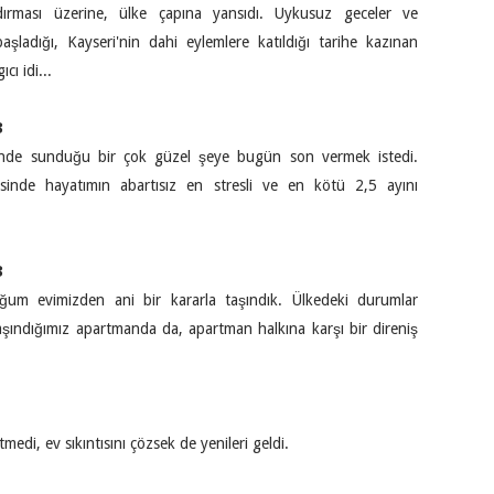
ldırması üzerine, ülke çapına yansıdı. Uykusuz geceler ve
şladığı, Kayseri'nin dahi eylemlere katıldığı tarihe kazınan
cı idi...
3
nde sunduğu bir çok güzel şeye bugün son vermek istedi.
inde hayatımın abartısız en stresli ve en kötü 2,5 ayını
3
uğum evimizden ani bir kararla taşındık. Ülkedeki durumlar
aşındığımız apartmanda da, apartman halkına karşı bir direniş
tmedi, ev sıkıntısını çözsek de yenileri geldi.