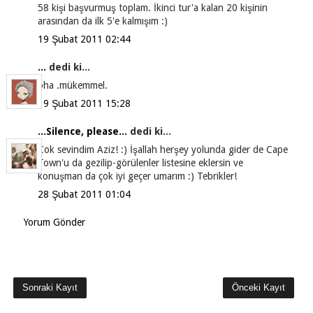
58 kişi başvurmuş toplam. İkinci tur'a kalan 20 kişinin
arasından da ilk 5'e kalmışım :)
19 Şubat 2011 02:44
...
dedi ki...
oha .mükemmel.
19 Şubat 2011 15:28
...Silence, please...
dedi ki...
Çok sevindim Aziz! :) İşallah herşey yolunda gider de Cape
Town'u da gezilip-görülenler listesine eklersin ve
konuşman da çok iyi geçer umarım :) Tebrikler!
28 Şubat 2011 01:04
Yorum Gönder
Sonraki Kayıt
Önceki Kayıt