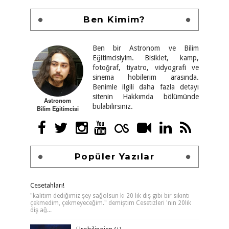
Ben Kimim?
Ben bir Astronom ve Bilim
Eğitimcisiyim. Bisiklet, kamp,
fotoğraf, tiyatro, vidyografi ve
sinema hobilerim arasında.
Benimle ilgili daha fazla detayı
sitenin Hakkımda bölümünde
Astronom
bulabilirsiniz.
Bilim Eğitimcisi
Popüler Yazılar
Cesetahları!
"kalıtım dediğimiz şey sağolsun ki 20 lik diş gibi bir sıkıntı
çekmedim, çekmeyeceğim." demiştim Cesetizleri 'nin 20lik
diş ağ...