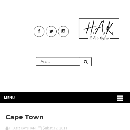
MENU
Cape Town
H. Aziz KAYIHAN
Şubat 17, 2011