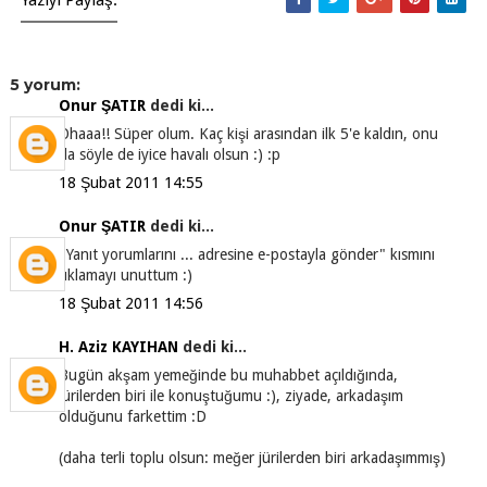
Yazıyı Paylaş:
5 yorum:
Onur ŞATIR
dedi ki...
Ohaaa!! Süper olum. Kaç kişi arasından ilk 5'e kaldın, onu
da söyle de iyice havalı olsun :) :p
18 Şubat 2011 14:55
Onur ŞATIR
dedi ki...
"Yanıt yorumlarını ... adresine e-postayla gönder" kısmını
tıklamayı unuttum :)
18 Şubat 2011 14:56
H. Aziz KAYIHAN
dedi ki...
Bugün akşam yemeğinde bu muhabbet açıldığında,
jürilerden biri ile konuştuğumu :), ziyade, arkadaşım
olduğunu farkettim :D
(daha terli toplu olsun: meğer jürilerden biri arkadaşımmış)