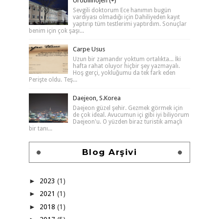
Ürobilinojen (+)
Sevgili doktorum Ece hanımın bugün
vardiyası olmadığı için Dahiliyeden kayıt
yaptırıp tüm testlerimi yaptırdım. Sonuçlar
benim için çok şaşı...
Carpe Usus
Uzun bir zamandır yoktum ortalıkta... İki
hafta rahat oluyor hiçbir şey yazmayalı.
Hoş gerçi, yokluğumu da tek fark eden
Perişte oldu. Teş...
Daejeon, S.Korea
Daejeon güzel şehir. Gezmek görmek için
de çok ideal. Avucumun içi gibi iyi biliyorum
Daejeon'u. O yüzden biraz turistik amaçlı
bir tanı...
Blog Arşivi
►
2023
(1)
►
2021
(1)
►
2018
(1)