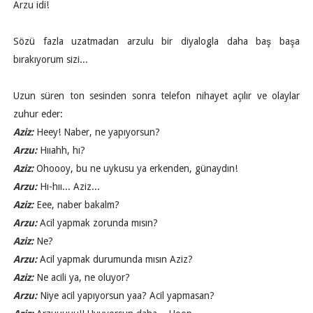
Arzu idi!
Sözü fazla uzatmadan arzulu bir diyalogla daha baş başa
bırakıyorum sizi...
Uzun süren ton sesinden sonra telefon nihayet açılır ve olaylar
zuhur eder:
Aziz:
Heey! Naber, ne yapıyorsun?
Arzu:
Hııahh, hı?
Aziz:
Ohoooy, bu ne uykusu ya erkenden, günaydın!
Arzu:
Hı-hıı... Aziz...
Aziz:
Eee, naber bakalm?
Arzu:
Acil yapmak zorunda mısın?
Aziz:
Ne?
Arzu:
Acil yapmak durumunda mısın Aziz?
Aziz:
Ne acili ya, ne oluyor?
Arzu:
Niye acil yapıyorsun yaa? Acil yapmasan?