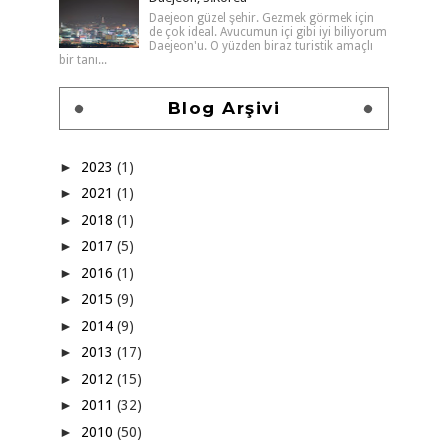
Daejeon güzel şehir. Gezmek görmek için
de çok ideal. Avucumun içi gibi iyi biliyorum
Daejeon'u. O yüzden biraz turistik amaçlı
bir tanı...
Blog Arşivi
►
2023
(1)
►
2021
(1)
►
2018
(1)
►
2017
(5)
►
2016
(1)
►
2015
(9)
►
2014
(9)
►
2013
(17)
►
2012
(15)
►
2011
(32)
►
2010
(50)