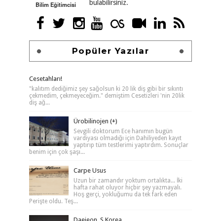
bulabilirsiniz.
Bilim Eğitimcisi
Popüler Yazılar
Cesetahları!
"kalıtım dediğimiz şey sağolsun ki 20 lik diş gibi bir sıkıntı
çekmedim, çekmeyeceğim." demiştim Cesetizleri 'nin 20lik
diş ağ...
Ürobilinojen (+)
Sevgili doktorum Ece hanımın bugün
vardiyası olmadığı için Dahiliyeden kayıt
yaptırıp tüm testlerimi yaptırdım. Sonuçlar
benim için çok şaşı...
Carpe Usus
Uzun bir zamandır yoktum ortalıkta... İki
hafta rahat oluyor hiçbir şey yazmayalı.
Hoş gerçi, yokluğumu da tek fark eden
Perişte oldu. Teş...
Daejeon, S.Korea