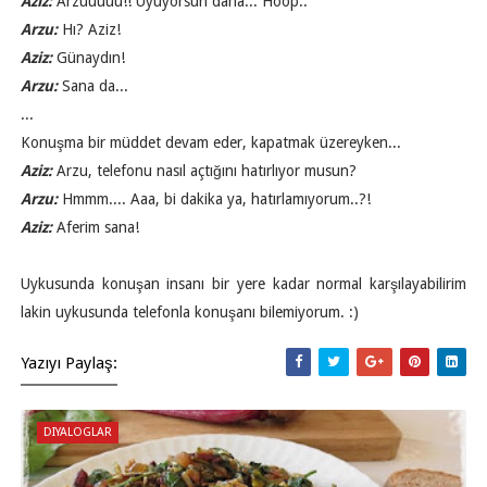
Aziz:
Arzuuuuu!! Uyuyorsun daha... Hoop..
Arzu:
Hı? Aziz!
Aziz:
Günaydın!
Arzu:
Sana da...
...
Konuşma bir müddet devam eder, kapatmak üzereyken...
Aziz:
Arzu, telefonu nasıl açtığını hatırlıyor musun?
Arzu:
Hmmm.... Aaa, bi dakika ya, hatırlamıyorum..?!
Aziz:
Aferim sana!
Uykusunda konuşan insanı bir yere kadar normal karşılayabilirim
lakin uykusunda telefonla konuşanı bilemiyorum. :)
Yazıyı Paylaş:
DIYALOGLAR