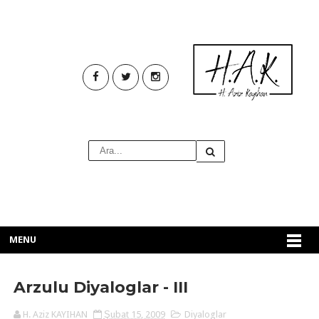
MENU
Arzulu Diyaloglar - III
H. Aziz KAYIHAN
Şubat 15, 2009
Diyaloglar