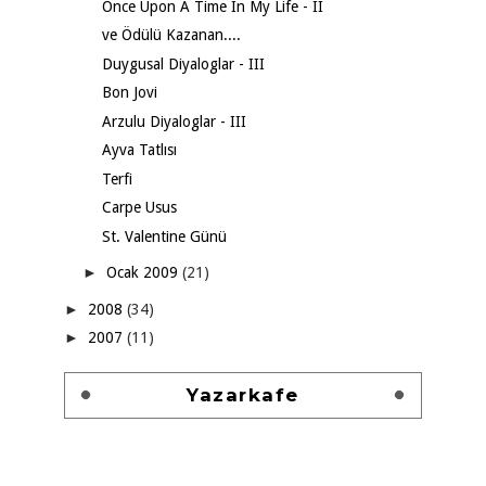
Once Upon A Time In My Life - II
ve Ödülü Kazanan....
Duygusal Diyaloglar - III
Bon Jovi
Arzulu Diyaloglar - III
Ayva Tatlısı
Terfi
Carpe Usus
St. Valentine Günü
►
Ocak 2009
(21)
►
2008
(34)
►
2007
(11)
Yazarkafe